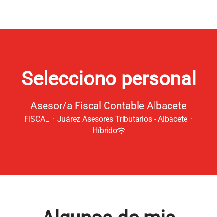
Selecciono personal
Asesor/a Fiscal Contable Albacete
FISCAL
·
Juárez Asesores Tributarios - Albacete
·
Híbrido