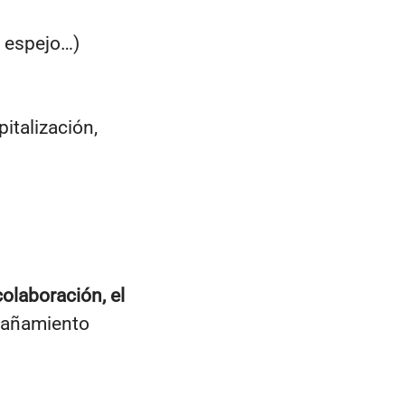
s espejo…)
italización,
colaboración, el
mpañamiento