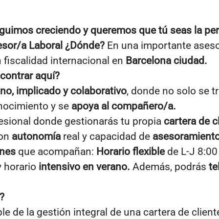
guimos creciendo y queremos que tú seas la pe
esor/a Laboral ¿Dónde?
En una importante asesorí
 fiscalidad internacional en
Barcelona ciudad.
contrar aquí?
no, implicado y colaborativo
, donde no solo se t
nocimiento y se
apoya al compañero/a.
esional donde gestionarás tu propia
cartera de c
con
autonomía
real y capacidad de
asesoramiento
ones
que acompañan:
Horario flexible
de L-J 8:00
y horario
intensivo en verano.
Además, podrás
te
l?
e de la gestión integral de una cartera de client