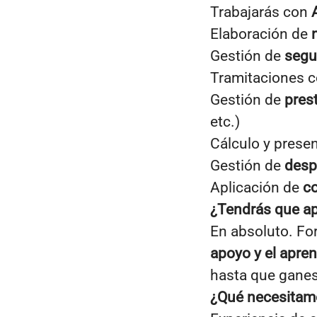
Trabajarás con
Elaboración de
n
Gestión de
segu
Tramitaciones c
Gestión de
pres
etc.)
Cálculo y prese
Gestión de
desp
Aplicación de
co
¿Tendrás que ap
En absoluto. Fo
apoyo y el apren
hasta que gane
¿Qué necesitamo