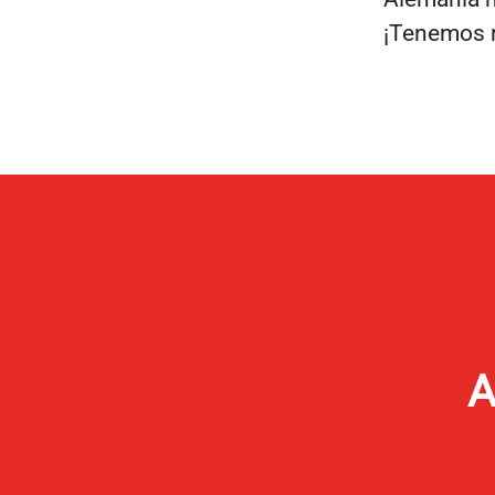
¡Tenemos m
A