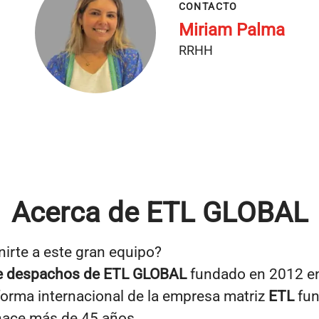
CONTACTO
Miriam Palma
RRHH
Acerca de ETL GLOBAL
nirte a este gran equipo?
de despachos de
ETL GLOBAL
fundado en 2012 e
aforma internacional de la empresa matriz
ETL
fun
hace más de 45 años.