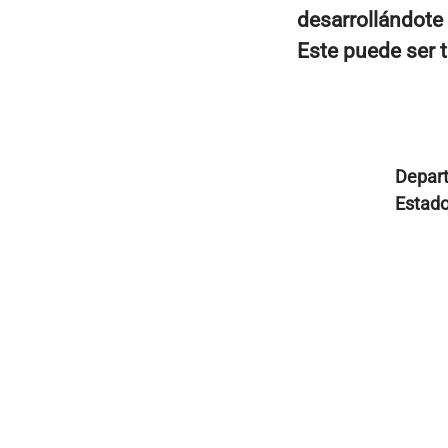
desarrollándote
Este puede ser t
Depar
Estad