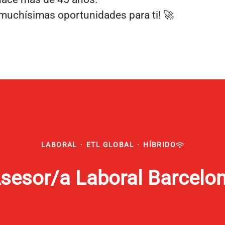
uchísimas oportunidades para ti! 🚀
LABORAL
·
ETL GLOBAL
·
HÍBRIDO
sesor/a Laboral Barcelo