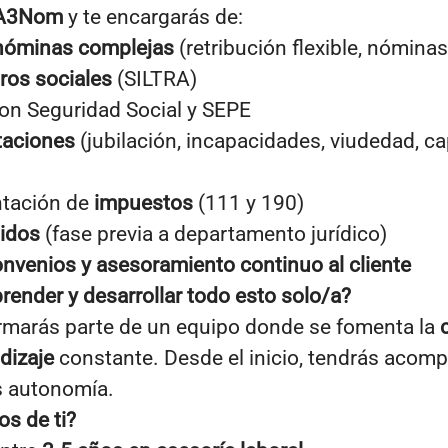
A3Nom
y te encargarás de:
óminas complejas
(retribución flexible, nómina
ros sociales
(SILTRA)
on Seguridad Social y SEPE
taciones
(jubilación, incapacidades, viudedad, cap
ntación de
impuestos
(111 y 190)
idos
(fase previa a departamento jurídico)
nvenios y asesoramiento continuo al cliente
render y desarrollar todo esto solo/a?
rmarás parte de un equipo donde se fomenta la
dizaje
constante. Desde el inicio, tendrás aco
s autonomía.
s de ti?