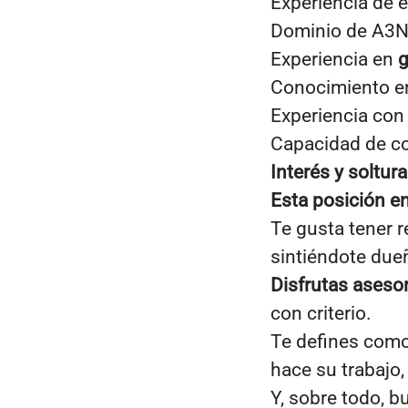
Experiencia de e
Dominio de A3No
Experiencia en
g
Conocimiento en 
Experiencia co
Capacidad de co
Interés y soltur
Esta posición e
Te gusta tener r
sintiéndote dueñ
Disfrutas aseso
con criterio.
Te defines com
hace su trabajo,
Y, sobre todo, 