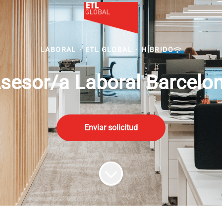
LABORAL
·
ETL GLOBAL
·
HÍBRIDO
sesor/a Laboral Barcelo
Enviar solicitud