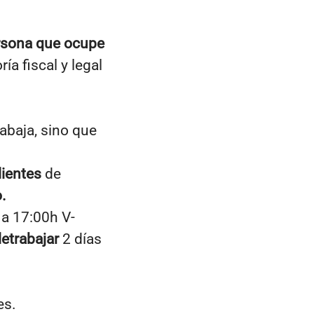
rsona que ocupe
a fiscal y legal
rabaja, sino que
lientes
de
.
 a 17:00h V-
letrabajar
2 días
es.