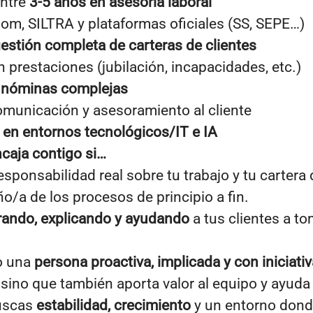
ntre
3-5 años en asesoría laboral
m, SILTRA y plataformas oficiales (SS, SEPE…)
estión completa de carteras de clientes
prestaciones (jubilación, incapacidades, etc.)
n
nóminas complejas
municación y asesoramiento al cliente
a en entornos tecnológicos/IT e IA
ncaja contigo si…
esponsabilidad real sobre tu trabajo y tu cartera 
o/a de los procesos de principio a fin.
rando, explicando y ayudando
a tus clientes a t
o una
persona proactiva, implicada y con iniciativ
 sino que también aporta valor al equipo y ayuda
buscas
estabilidad, crecimiento
y un entorno dond