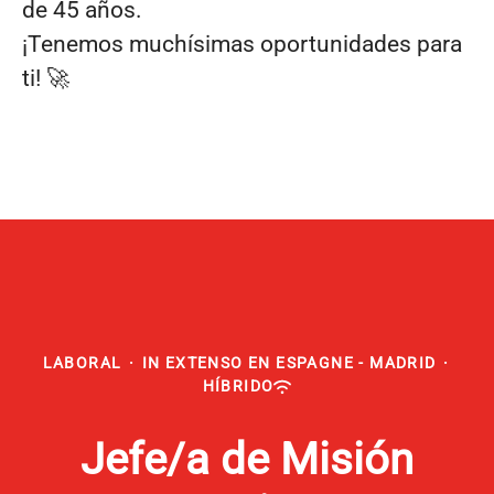
de 45 años.
¡Tenemos muchísimas oportunidades para
ti! 🚀
LABORAL
·
IN EXTENSO EN ESPAGNE - MADRID
·
HÍBRIDO
Jefe/a de Misión